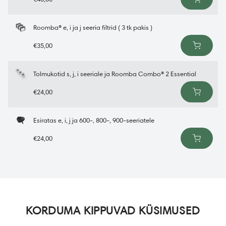
Roomba® e, i ja j seeria filtrid ( 3 tk pakis )
€35,00
Tolmukotid s, j, i seeriale ja Roomba Combo® 2 Essential
€24,00
Esiratas e, i, j ja 600-, 800-, 900-seeriatele
€24,00
KORDUMA KIPPUVAD KÜSIMUSED