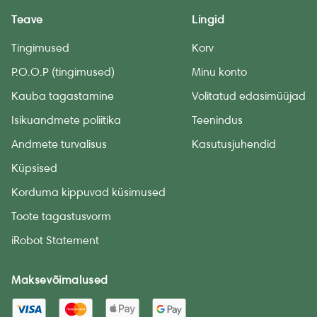
Teave
Lingid
Tingimused
Korv
P.O.O.P (tingimused)
Minu konto
Kauba tagastamine
Volitatud edasimüüjad
Isikuandmete poliitika
Teenindus
Andmete turvalisus
Kasutusjuhendid
Küpsised
Korduma kippuvad küsimused
Toote tagastusvorm
iRobot Statement
Maksevõimalused