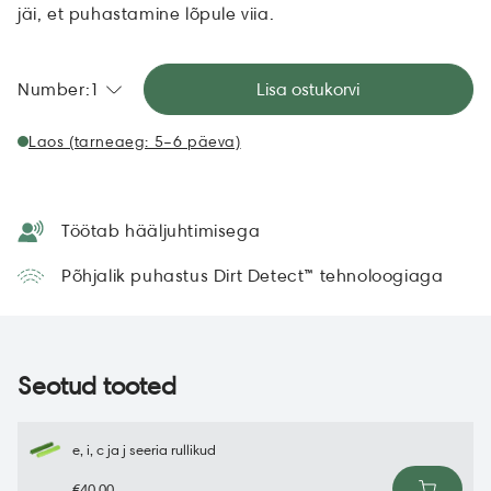
jäi, et puhastamine lõpule viia.
Number:
1
Lisa ostukorvi
1
Laos (tarneaeg: 5–6 päeva)
2
3
4
Töötab hääljuhtimisega
5
6
Põhjalik puhastus Dirt Detect™ tehnoloogiaga
7
8
9
10+
Seotud tooted
e, i, c ja j seeria rullikud
€40,00