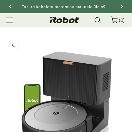
Mine
sisu
Tasuta kohaletoimetamine ostudele üle 69,-
juurde
0
Korv
(0)
üksust
Jätke
tooteteabe
juurde