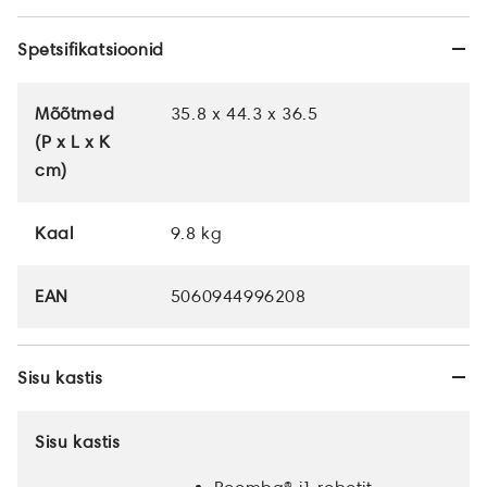
Spetsifikatsioonid
Mõõtmed
35.8 x 44.3 x 36.5
(P x L x K
cm)
Kaal
9.8 kg
EAN
5060944996208
Sisu kastis
Sisu kastis