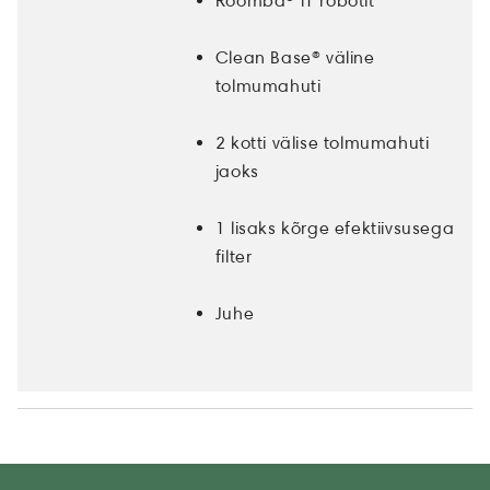
Roomba® i1 robotit
Clean Base® väline
tolmumahuti
2 kotti välise tolmumahuti
jaoks
1 lisaks kõrge efektiivsusega
filter
Juhe