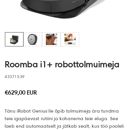
Roomba i1+ robottolmuimeja
:
43371539
€629,00 EUR
Tänu iRobot Genius'ile õpib tolmuimeja ära tundma
teie igapäevast rutiini ja kohanema teie eluga. See
laeb end automaatselt ja jätkab sealt, kus töö pooleli